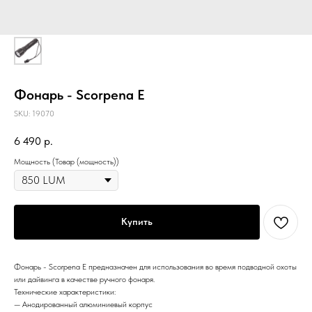
Фонарь - Scorpena E
SKU:
19070
6 490
р.
Мощность (Товар (мощность))
Купить
Фонарь - Scorpena E предназначен для использования во время подводной охоты
или дайвинга в качестве ручного фонаря.
Технические характеристики:
— Анодированный алюминиевый корпус