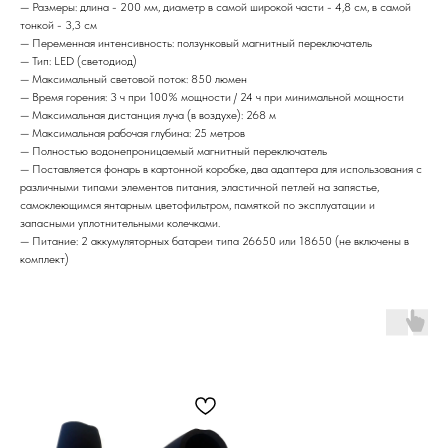
— Размеры: длина - 200 мм, диаметр в самой широкой части - 4,8 см, в самой
тонкой - 3,3 см
— Переменная интенсивность: ползунковый магнитный переключатель
— Тип: LED (светодиод)
— Максимальный световой поток: 850 люмен
— Время горения: 3 ч при 100% мощности / 24 ч при минимальной мощности
— Максимальная дистанция луча (в воздухе): 268 м
— Максимальная рабочая глубина: 25 метров
— Полностью водонепроницаемый магнитный переключатель
— Поставляется фонарь в картонной коробке, два адаптера для использования с
различными типами элементов питания, эластичной петлей на запястье,
самоклеющимся янтарным цветофильтром, памяткой по эксплуатации и
запасными уплотнительными колечками.
— Питание: 2 аккумуляторных батареи типа 26650 или 18650 (не включены в
комплект)