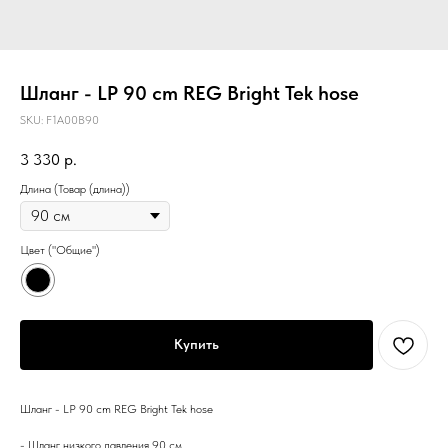
Шланг - LP 90 cm REG Bright Tek hose
SKU:
F1A00B90
3 330
р.
Длина (Товар (длина))
Цвет ("Общие")
Купить
Шланг - LP 90 cm REG Bright Tek hose
- Шланг низкого давления 90 см.