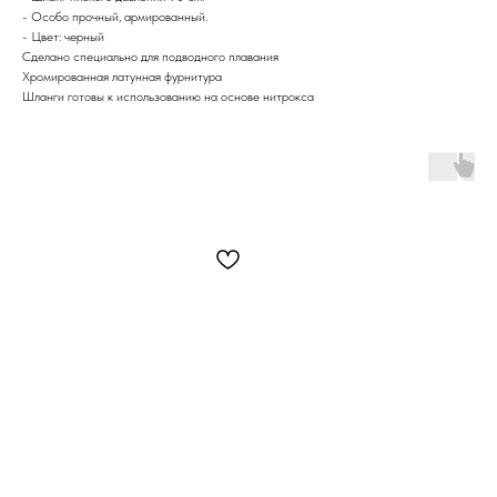
- Особо прочный, армированный.
- Цвет: черный
Сделано специально для подводного плавания
Хромированная латунная фурнитура
Шланги готовы к использованию на основе нитрокса