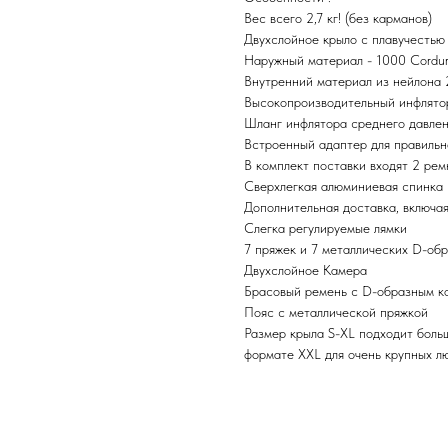
Вес всего 2,7 кг! (без карманов)
Двухслойное крыло с плавучестью 
Наружный материал - 1000 Cordur
Внутренний материал из нейлона 
Высокопроизводительный инфлятор
Шланг инфлятора среднего давле
Встроенный адаптер для правильн
В комплект поставки входят 2 ре
Сверхлегкая алюминиевая спинка
Дополнительная доставка, включа
Слегка регулируемые лямки
7 пряжек и 7 металлических D-об
Двухслойное Камера
Брасовый ремень с D-образным к
Пояс с металлической пряжкой
Размер крыла S-XL подходит больш
формате XXL для очень крупных л