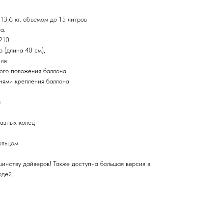
13,6 кг. объемом до 15 литров
a.
210
 (длина 40 см),
ния
ого положения баллона
мнями крепления баллона
я
разных колец
ольцом
инству дайверов! Также доступна большая версия в
юдей.