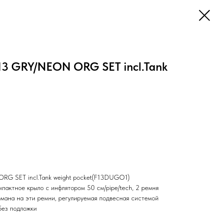
13 GRY/NEON ORG SET incl.Tank
G SET incl.Tank weight pocket(F13DUGO1)
омпактное крыло с инфлятором 50 см/pipe/tech, 2 ремня
рмана на эти ремни, регулируемая подвесная системой
без подложки