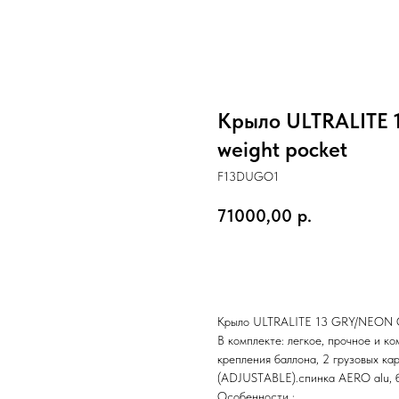
Крыло ULTRALITE 
weight pocket
F13DUGO1
71000,00
р.
Купить
Крыло ULTRALITE 13 GRY/NEON OR
В комплекте: легкое, прочное и к
крепления баллона, 2 грузовых ка
(ADJUSTABLE).спинка AERO alu, 
Особенности :