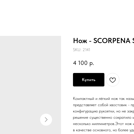
Нож - SCORPENA 
SKU:
2141
4 100
р.
Купить
Компактный и лёгкий нож так назы
представляет собой хвостовик - 
конфигурацию рукоятки, но не за
решение существенно сократило м
несколько миллиметров.Этот нож 
в качестве основного, но более у