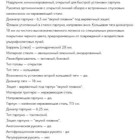
Надульник минимизированный, открытый для быстрой установки гарпуна.
Рукоятка эргономичная с открытой линией обзора и встроенным спусковым
механизмом из нержавеющей стали.
Диаметр гарпуна - 6,5 мм "акулий плавник" под верёвочный зацеп.
Флажок утопленный в «тело» гарпуна, направлен вниз. Кольцевая тяга диаметром
18 мм из чистого высококачественного латекса со специальным резиновым
покрытием черного цвета, предохраняющим от повреждений и воздействия
ультрафиолетовых лучей.
Баррель (ствол) — цилиндрический 28 мм.
Материал ствола — авиационный алюминий, анодированный.
Ленесбрасыватель — активный, боковой.
Тип головы — открытая
Тип тяги — кольцевая.
Возможность установки второй кольцевой тяги — да.
Диаметр тяги — 18 мм.
Зацеп - верёвочный под гарпун "акулий плавник".
Материал триггера — нержавеющая сталь.
Направляющая гарпуна — да.
Гарпун — калённая нержавеющая сталь, 115 см.
Диметр гарпуна — 6.25 мм.
Тип гарпуна — таитянский.
Зацеп гарпуна — "акулий плавник".
Анатомическая рукоять — да.
Антифрикционная накладка рукояти - да
Регулируемая рукоять — нет.