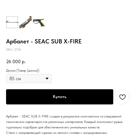
Арбалет - SEAC SUB X-FIRE
SKU:
3114
26 000
р.
Длина (Товар (длина))
Купить
Арбалет - SEAC SUB X-FIRE создан в результате многолетних исследований
технических характеристик различных материалов. Каждый компонент ружья
тщательно подобран для обеспечения его уникальных качеств.
Ствол с направляющей сделан из легкого сплава с анодированием.