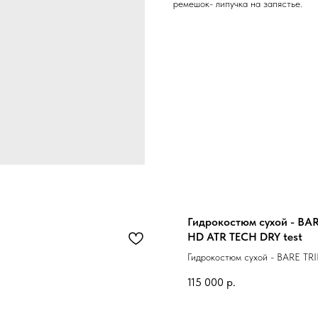
ремешок- липучка на запястье.
Гидрокостюм сухой - BA
HD ATR TECH DRY test
Гидрокостюм сухой - BARE T
TECH DRY test
115 000
р.