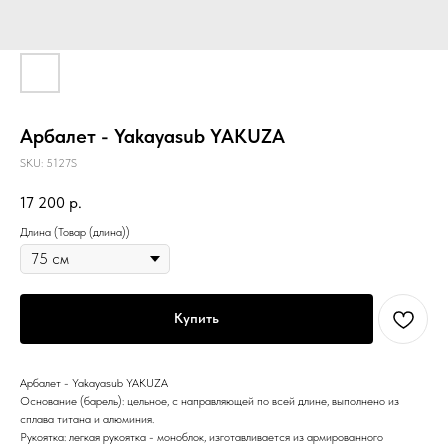
Арбалет - Yakayasub YAKUZA
SKU:
5127S
17 200
р.
Длина (Товар (длина))
Купить
Арбалет - Yakayasub YAKUZA
Основание (барель): цельное, с направляющей по всей длине, выполнено из
сплава титана и алюминия.
Рукоятка: легкая рукоятка - моноблок, изготавливается из армированного