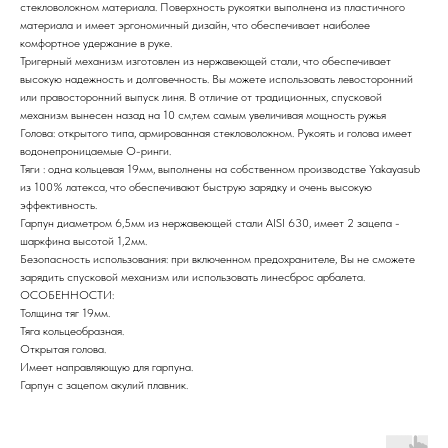
стекловолокном материала. Поверхность рукоятки выполнена из пластичного
материала и имеет эргономичный дизайн, что обеспечивает наиболее
комфортное удержание в руке.
Тригерный механизм изготовлен из нержавеющей стали, что обеспечивает
высокую надежность и долговечность. Вы можете использовать левосторонний
или правосторонний выпуск линя. В отличие от традиционных, спусковой
механизм вынесен назад на 10 см,тем самым увеличивая мощность ружья
Голова: открытого типа, армированная стекловолокном. Рукоять и голова имеет
водонепроницаемые О-ринги.
Тяги : одна кольцевая 19мм, выполнены на собственном производстве Yakayasub
из 100% латекса, что обеспечивают быструю зарядку и очень высокую
эффективность.
Гарпун диаметром 6,5мм из нержавеющей стали AISI 630, имеет 2 зацепа -
шаркфина высотой 1,2мм.
Безопасность использования: при включенном предохранителе, Вы не сможете
зарядить спусковой механизм или использовать линесброс арбалета.
ОСОБЕННОСТИ:
Толщина тяг 19мм.
Тяга кольцеобразная.
Открытая голова.
Имеет направляющую для гарпуна.
Гарпун с зацепом акулий плавник.