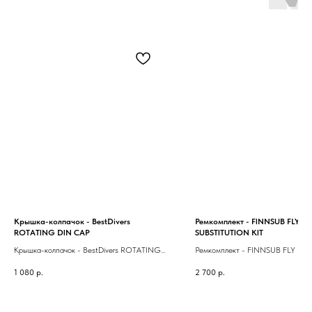
Крышка-колпачок - BestDivers
Ремкомплект - FINNSUB FLY I
ROTATING DIN CAP
SUBSTITUTION KIT
Крышка-колпачок - BestDivers ROTATING
Ремкомплект - FINNSUB FLY IN
DIN CAP
SUBSTITUTION KIT
1 080
р.
2 700
р.