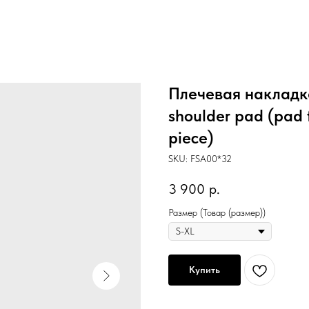
Плечевая накладк
shoulder pad (pad f
piece)
SKU:
FSA00*32
3 900
р.
Размер (Товар (размер))
Купить