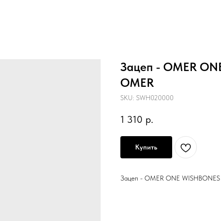
Зацеп - OMER ON
OMER
SKU:
SWH020000
1 310
р.
Купить
Зацеп - OMER ONE WISHBONES