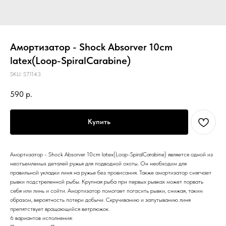
Амортизатор - Shock Absorver 10cm
latex(Loop-SpiralCarabine)
SKU:
S71143
590
р.
Купить
Амортизатор - Shock Absorver 10cm latex(Loop-SpiralCarabine) является одной из
неотъемлемых деталей ружья для подводной охоты. Он необходим для
правильной укладки линя на ружье без провисания. Также амортизатор смягчает
рывки подстреленной рыбы. Крупная рыба при первых рывках может порвать
себя или линь и сойти. Амортизатор помогает погасить рывки, снижая, таким
образом, вероятность потери добычи. Скручиванию и запутыванию линя
препятствует вращающийся ветрлюжок.
6 вариантов исполнения: