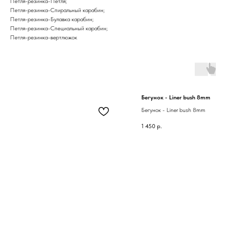
Петля-резинка-Петля;
Петля-резинка-Спиральный карабин;
Петля-резинка-Булавка карабин;
Петля-резинка-Специальный карабин;
Петля-резинка-вертлюжок
Бегунок - Liner bush 8mm
Бегунок - Liner bush 8mm
1 450
р.