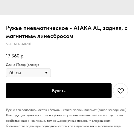
Ружье пневматическое - АТАКА AL, задняя, с
магнитным линесбросом
SKU:
ATAKA0201
17 360
р.
Длина (Товар (длина))
Купить
Ружье для подводной охоты «Атака» - классический пневмат (зацеп за поршень).
Конструкция ружья проста и надёжна и прощает многие ошибки эксплуатации
свойственные «новичкам», тем не менее ружьё подходит для решения
большинства задач при подводной охоте, как в пресной так и в соленой воде.