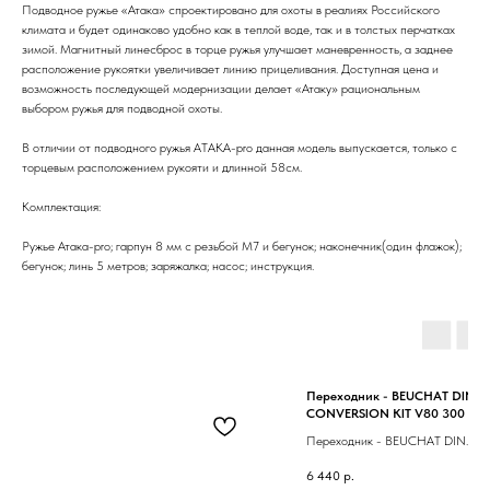
Подводное ружье «Атака» спроектировано для охоты в реалиях Российского
климата и будет одинаково удобно как в теплой воде, так и в толстых перчатках
зимой. Магнитный линесброс в торце ружья улучшает маневренность, а заднее
расположение рукоятки увеличивает линию прицеливания. Доступная цена и
возможность последующей модернизации делает «Атаку» рациональным
выбором ружья для подводной охоты.
В отличии от подводного ружья АТАКА-pro данная модель выпускается, только с
торцевым расположением рукояти и длинной 58см.
Комплектация:
Ружье Атака-pro; гарпун 8 мм с резьбой М7 и бегунок; наконечник(один флажок);
бегунок; линь 5 метров; заряжалка; насос; инструкция.
Переходник - BEUCHAT DIN
CONVERSION KIT V80 300 BA
Переходник - BEUCHAT DIN
CONVERSION KIT V80 300 BAR
6 440
р.