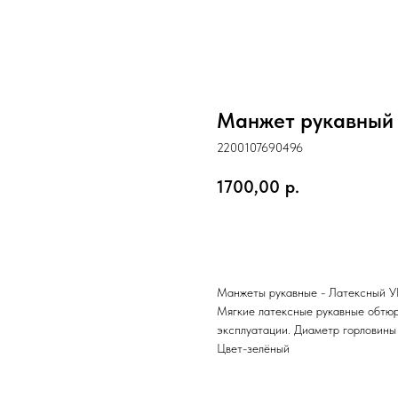
Манжет рукавный 
2200107690496
1700,00
р.
Купить
Манжеты рукавные - Латексный УГ
Мягкие латексные рукавные обтю
эксплуатации. Диаметр горловины 
Цвет-зелёный