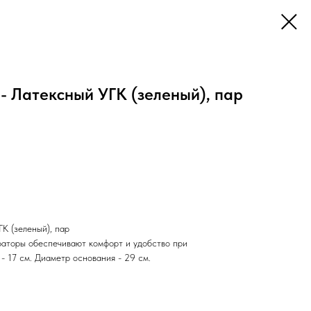
- Латексный УГК (зеленый), пар
К (зеленый), пар
раторы обеспечивают комфорт и удобство при
- 17 см. Диаметр основания - 29 см.