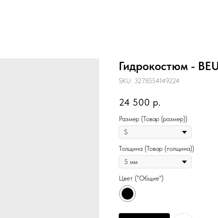
Гидрокостюм - B
SKU:
3278554149224
24 500
р.
Размер (Товар (размер))
Толщина (Товар (толщина))
Цвет ("Общие")