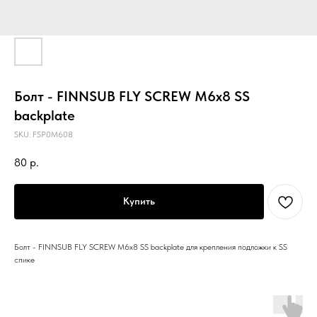
Болт - FINNSUB FLY SCREW M6x8 SS
backplate
SKU:
FSP0M608
80
р.
Купить
Болт - FINNSUB FLY SCREW M6x8 SS backplate для крепления подложки к SS
спике