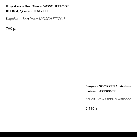
Карабин - BestDivers MOSCHETTONE
INOX d.2,6mmx10 KG100
Карабин - BestDivers MOSCHETTONE
INOX d.2,6mmx10 KG100
700
р.
Зацеп - SCORPENA wishbone for
rods-sco19130089
Зацеп - SCORPENA wishbone for 
rods-sco19130089
2 150
р.