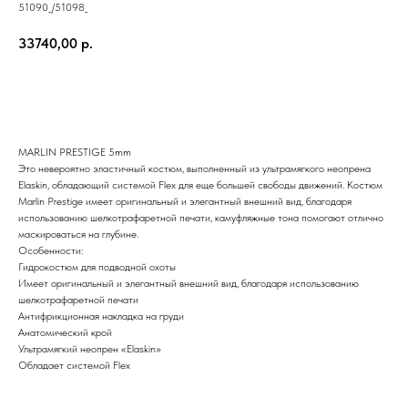
51090_/51098_
33740,00
р.
Купить
MARLIN PRESTIGE 5mm
Это невероятно эластичный костюм, выполненный из ультрамягкого неопрена
Elaskin, обладающий системой Flex для еще большей свободы движений. Костюм
Marlin Prestige имеет оригинальный и элегантный внешний вид, благодаря
использованию шелкотрафаретной печати, камуфляжные тона помогают отлично
маскироваться на глубине.
Особенности:
Гидрокостюм для подводной охоты
Имеет оригинальный и элегантный внешний вид, благодаря использованию
шелкотрафаретной печати
Антифрикционная накладка на груди
Анатомический крой
Ультрамягкий неопрен «Elaskin»
Обладает системой Flex