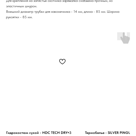
Для крепления на запястье охотника заряжалка снабжена прочным, но
эластичным шнуром.
Внешний диаметр трубки для наконечника - 14 мм, длина - 85 мм. Ширина
рукоятки - 85 мм.
Гидрокостюм сухой - HDC TECH DRY+3
Термобелье - SILVER PINGUIN