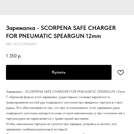
Заряжалка - SCORPENA SAFE CHARGER
FOR PNEUMATIC SPEARGUN 12mm
SKU:
SCO33196007
1 350
р.
Купить
Заряжалка - SCORPENA SAFE CHARGER FOR PNEUMATIC SPEARGUN 12mm
Т-образная форма этой заряжалки существенно снижает вероятность
травмирования кистей рук подводного охотника при введении гарпуна в ствол
ружья. Это обеспечивается тем, что при использовании этой заряжалки рука
подводного охотника находится ниже острия наконечника, а при снимании её с
гарпуна рука не пересекается с траекторией выстрела.
Чтобы наконечник гарпуна не тупился при зарядке, упираясь в металл, эта
заряжалка снабжена резиновой вставкой.