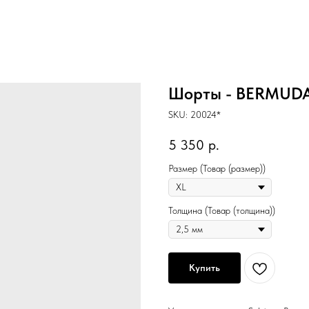
Шорты - BERMUDA 
SKU:
20024*
5 350
р.
Размер (Товар (размер))
Толщина (Товар (толщина))
Купить