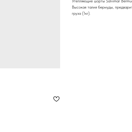
Утепляющие шорты Salvimar Bermu
Высокая талия бермуды, предвари
груза (1кг).