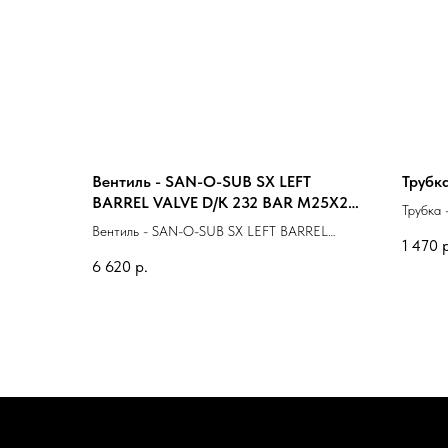
Вентиль - SAN-O-SUB SX LEFT
Трубк
BARREL VALVE D/K 232 BAR M25Х2
Трубка
(разъем слева)
Вентиль - SAN-O-SUB SX LEFT BARREL
1 470
VALVE D/K 232 BAR M25Х2 (разъем слева)
6 620
р.