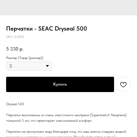
Перчатки - SEAC Dryseal 500
SKU:
03002
5 330
р.
Размер (Товар (размер))
Купить
Dryseal 500
Перчатки выполненны из очень эластичного неопрена (Superstretch Neoprene)
толщиной 5 мм, что гарантирует максимальный комфорт.
Перчатки не пропускают воду благодаря тому, что швы залиты снаружи жидкой
резиной, а на запястьях имеется ватерстоп (Ring Seal Aquastop system).