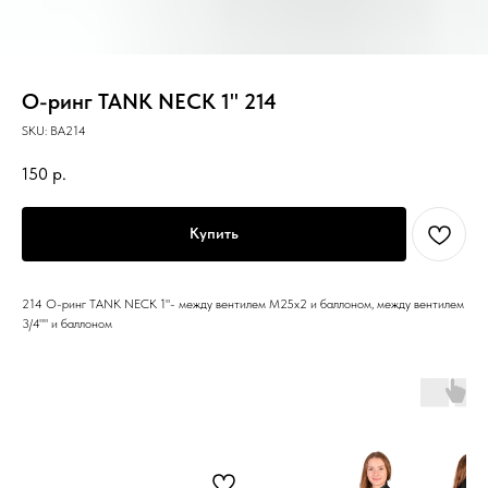
О-ринг TANK NECK 1" 214
SKU:
BA214
150
р.
Купить
214 О-ринг TANK NECK 1"- между вентилем M25x2 и баллоном, между вентилем
3/4"" и баллоном