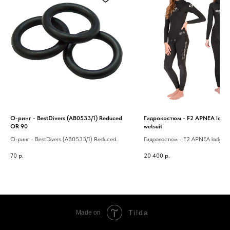
О-ринг - BestDivers (AB0533/1) Reduced
Гидрокостюм - F2 APNEA lad
OR 90
wetsuit
О-ринг - BestDivers (AB0533/1) Reduced
Гидрокостюм - F2 APNEA lady 3m
OR 90
70
р.
20 400
р.
Tilda
Made on