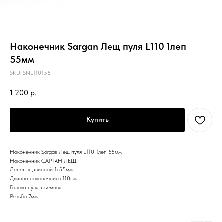
Наконечник Sargan Лещ пуля L110 1леп
55мм
SKU:
SNL110155
1 200
р.
Купить
Наконечник Sargan Лещ пуля L110 1леп 55мм
Наконечник САРГАН ЛЕЩ.
Лепестк длинной 1х55мм.
Длинна наконечника 110см.
Голова пуля, съемная.
Резьба 7мм.