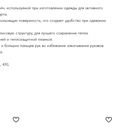
йч, используемой при изготовлении одежды для активного
рта.
кользящую поверхность, что создает удобство при одевании
лисовую структуру, для лучшего сохранения тепла.
ией и теплозащитной планкой.
 и больших пальцев рук во избежание закатывания рукавов
а.
L, 4XL