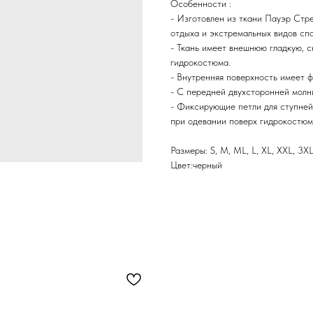
Особенности :
- Изготовлен из ткани Пауэр Стре
отдыха и экстремальных видов спо
- Ткань имеет внешнюю гладкую, с
гидрокостюма.
- Внутренняя поверхность имеет ф
- С передней двухсторонней молн
- Фиксирующие петли для ступней
при одевании поверх гидрокостюм
Размеры: S, M, ML, L, XL, XXL, 3X
Цвет:черный