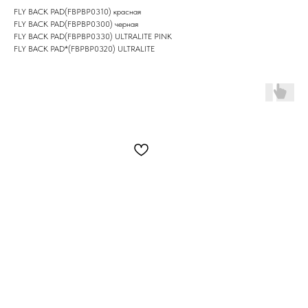
FLY BACK PAD(FBPBP0310) красная
FLY BACK PAD(FBPBP0300) черная
FLY BACK PAD(FBPBP0330) ULTRALITE PINK
FLY BACK PAD*(FBPBP0320) ULTRALITE