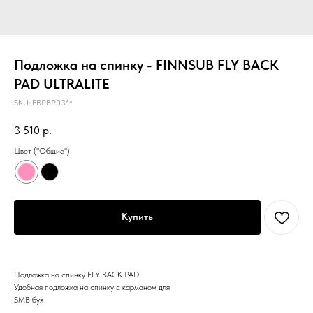
Подложка на спинку - FINNSUB FLY BACK
PAD ULTRALITE
SKU:
FBPBP03**
3 510
р.
Цвет ("Общие")
Купить
Подложка на спинку FLY BACK PAD
Удобная подложка на спинку с карманом для
SMB буя