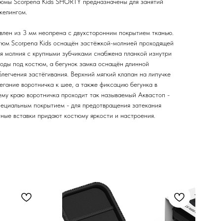
юмы Scorpena Kids SHORTY предназначены для занятий
келингом.
овлен из 3 мм неопрена с двухсторонним покрытием тканью.
тюм Scorpena Kids оснащён застёжкой-молнией проходящей
ая молния с крупными зубчиками снабжена планкой изнутри
воды под костюм, а бегунок замка оснащён длинной
легчения застёгивания. Верхний мягкий клапан на липучке
егание воротничка к шее, а также фиксацию бегунка в
ему краю воротничка проходит так называемый Аквастоп -
пециальным покрытием - для предотвращения затекания
тные вставки придают костюму яркости и настроения.