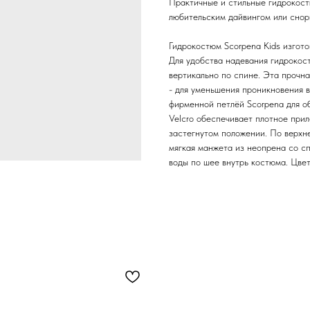
Практичные и стильные гидрокост
любительским дайвингом или снор
Гидрокостюм Scorpena Kids изгот
Для удобства надевания гидрокос
вертикально по спине. Эта прочн
- для уменьшения проникновения 
фирменной петлёй Scorpena для об
Velcro обеспечивает плотное прил
застегнутом положении. По верхн
мягкая манжета из неопрена со с
воды по шее внутрь костюма. Цве