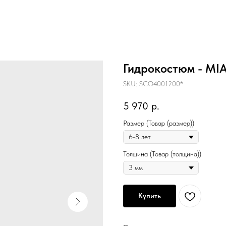
Гидрокостюм - MI
SKU:
SCO4001200*
5 970
р.
Размер (Товар (размер))
Толщина (Товар (толщина))
Купить