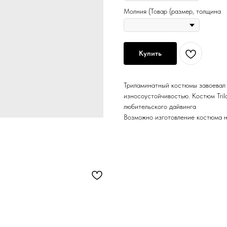
Молния (Товар (размер, толщина
Купить
Триламинатный костюмы завоевал 
износоустойчивостью. Костюм Tri
любительского дайвинга
Возможно изготовление костюма н