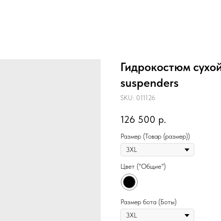
Гидрокостюм сухо
suspenders
SKU:
011126
126 500
р.
Размер (Товар (размер))
Цвет ("Общие")
Размер бота (Боты)