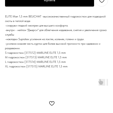
Купить
ELITE Man 1,5 mm BEUCHAT -высококачественный гидрокостюм для подводной
охоты в теплой воде
-снаружи гладкий неопрен для высшего комфорта.
-внутри - нейлон "Джерси" для облегчения надевания, снятия и увеличения срока
службы
-накладки Supratex усиления на локтях, коленях, голени и груди.
-усилена нижняя часть куртки для более высокой прочности при одевании и
раздевании.
S гидрокостюм (517512) MARLINE ELITE 1,5 mm
M гидрокостюм (517513) MARLINE ELITE 1,5 mm
L гидрокостюм (517514) MARLINE ELITE 1,5 mm
XL гидрокостюм (517515) MARLINE ELITE 1,5 mm