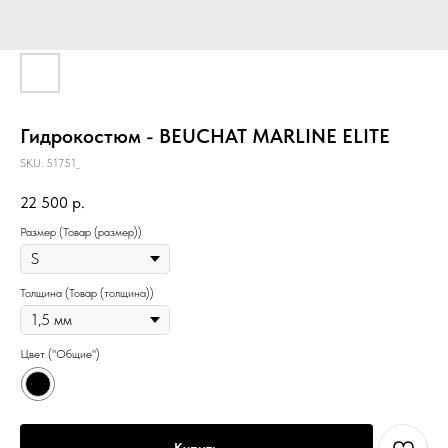
Гидрокостюм - BEUCHAT MARLINE ELITE
SKU:
51751_
22 500
р.
Размер (Товар (размер))
Толщина (Товар (толщина))
Цвет ("Общие")