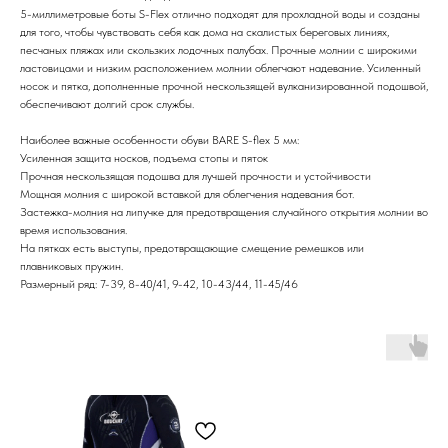
5-миллиметровые боты S-Flex отлично подходят для прохладной воды и созданы
для того, чтобы чувствовать себя как дома на скалистых береговых линиях,
песчаных пляжах или скользких лодочных палубах. Прочные молнии с широкими
ластовицами и низким расположением молнии облегчают надевание. Усиленный
носок и пятка, дополненные прочной нескользящей вулканизированной подошвой,
обеспечивают долгий срок службы.
Наиболее важные особенности обуви BARE S-flex 5 мм:
Усиленная защита носков, подъема стопы и пяток
Прочная нескользящая подошва для лучшей прочности и устойчивости
Мощная молния с широкой вставкой для облегчения надевания бот.
Застежка-молния на липучке для предотвращения случайного открытия молнии во
время использования.
На пятках есть выступы, предотвращающие смещение ремешков или
плавниковых пружин.
Размерный ряд: 7-39, 8-40/41, 9-42, 10-43/44, 11-45/46