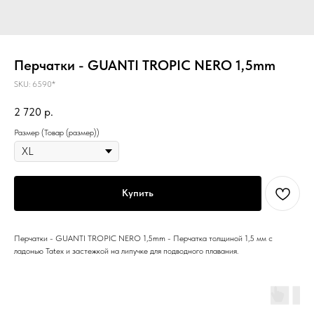
Перчатки - GUANTI TROPIC NERO 1,5mm
SKU:
6590*
2 720
р.
Размер (Товар (размер))
Купить
Перчатки - GUANTI TROPIC NERO 1,5mm - Перчатка толщиной 1,5 мм с
ладонью Tatex и застежкой на липучке для подводного плавания.