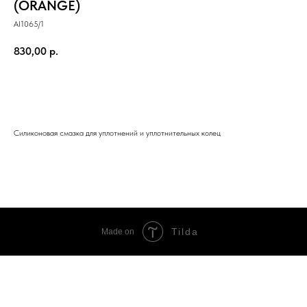
(ORANGE)
AI1065/1
830,00
р.
Купить
Силиконовая смазка для уплотнений и уплотнительных колец
Tilda
Made on