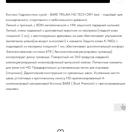
Костюм Гидрокостюм сухой - BARE TRILAM HD TECH DRY test - подойдёт для
коммерческого, спортивного и любительского дайвинга
Легкий и прочный, с BDM металлической и YKK зашитной передней молнией.
Теплый, очень надежный и долговечный воротник из неопрена (гладкой кожи
толщиной 3 мм), с вентилируемым дренажем на шее обеспечивает улучшенное
прилегание шлема(не входит в комплект) к манжете Защита колен K-PADz с
подкладкой из неопрена толщиной 1 мм, обеспечивает дополнительный комфорт.
Запатентованная система ATR ( Автоматическая регулировка туловища)
контролирует длину туловища. Поворотный на 360 градусов надувной
клапан,регулируемый низкопрофильный выпускной клапан. Латексные манжеты
для запястий HD. Предварительно установленные петли для подтяжек
(опционно). Двухигольная конструкция со срезанным швом. Усиленные места
швов, устойчивых к критическому износу HD-вулканизированный 4-
миллиметровый неопреновый ботинок BARE ( Boot Premium) и светоотражающие
нашивки.