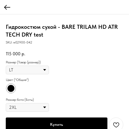
Гидрокостюм сухой - BARE TRILAM HD ATR
TECH DRY test
SKU:
w02900-042
115 000
р.
Размер (Товар (размер))
Цвет ("Общие")
Размер бота (Боты)
Купить