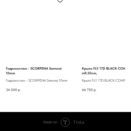
Гидрокостюм - SCORPENA Samurai
Крыло FLY 17D BLACK COMFO
10mm
infl.50cm,
Гидрокостюм - SCORPENA Samurai 10mm
Крыло FLY 17D BLACK COMFOR
infl.50cm,
34 500
р.
66 750
р.
Tilda
Made on