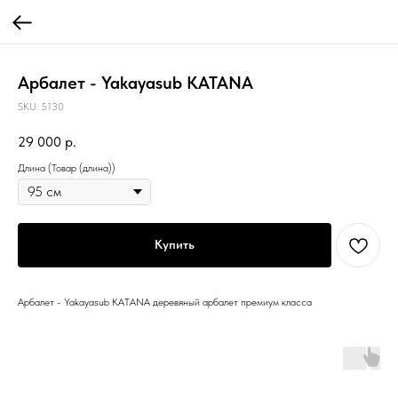
Арбалет - Yakayasub KATANA
SKU:
5130
29 000
р.
Длина (Товар (длина))
Купить
Арбалет - Yakayasub KATANA деревяный арбалет премиум класса