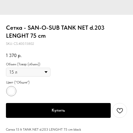
Сетка - SAN-O-SUB TANK NET d.203
LENGHT 75 cm
SKU:
CS.400.15802
1 370
р.
Объем (Товар (объем))
Цвет ("Общие")
Купить
Сетка 15 lt TANK NET d.203 LENGHT 75 cm black