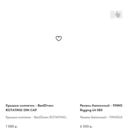
Крышка-колпачок - BestDivers
Ремень баллонный - FINNSUB 
ROTATING DIN CAP
Rigging kit S80
Крышка-колпачок - BestDivers ROTATING
Ремень баллонный - FINNSUB Ре
DIN CAP
Rigging kit S80
1 080
р.
6 500
р.