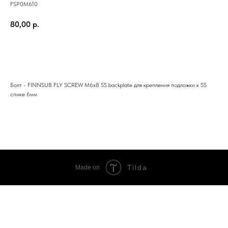
FSP0M610
80,00
р.
Купить
Болт - FINNSUB FLY SCREW M6x8 SS backplate для крепления подложки к SS
спике 6мм
Tilda
Made on