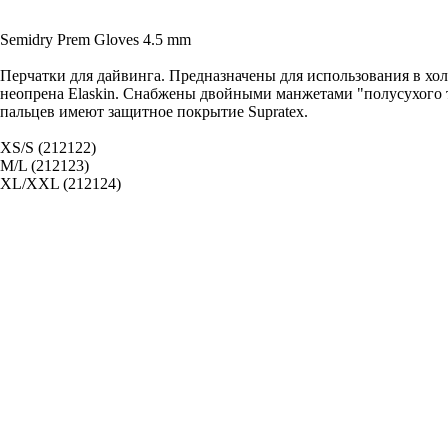
Semidry Prem Gloves 4.5 mm
Перчатки для дайвинга. Предназначены для использования в хо
неопрена Elaskin. Снабжены двойными манжетами "полусухого 
пальцев имеют защитное покрытие Supratex.
XS/S (212122)
M/L (212123)
XL/XXL (212124)