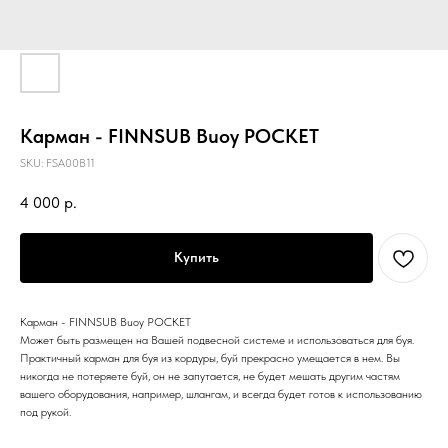
Карман - FINNSUB Buoy POCKET
SKU:
FSA00B11
4 000
р.
Купить
Карман - FINNSUB Buoy POCKET
Может быть размещен на Вашей подвесной системе и использоваться для буя.
Практичный карман для буя из кордуры, буй прекрасно умещается в нем. Вы
никогда не потеряете буй, он не запутается, не будет мешать другим частям
вашего оборудования, например, шлангам, и всегда будет готов к использованию
под рукой.