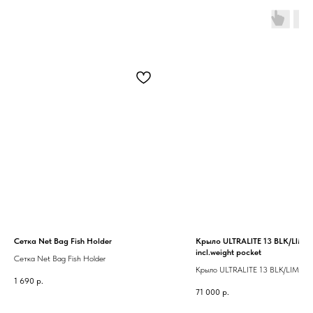
Сетка Net Bag Fish Holder
Крыло ULTRALITE 13 BLK/LIME 
incl.weight pocket
Сетка Net Bag Fish Holder
Крыло ULTRALITE 13 BLK/LIME S
1 690
р.
incl.weight pocket
71 000
р.