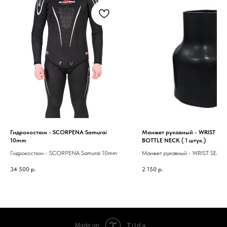
Гидрокостюм - SCORPENA Samurai
Манжет рукавный - WRIST SE
10mm
BOTTLE NECK ( 1 штук.)
Гидрокостюм - SCORPENA Samurai 10mm
Манжет рукавный - WRIST SEAL
BOTTLE NECK ( 1 штук.)
34 500
р.
2 150
р.
Tilda
Made on