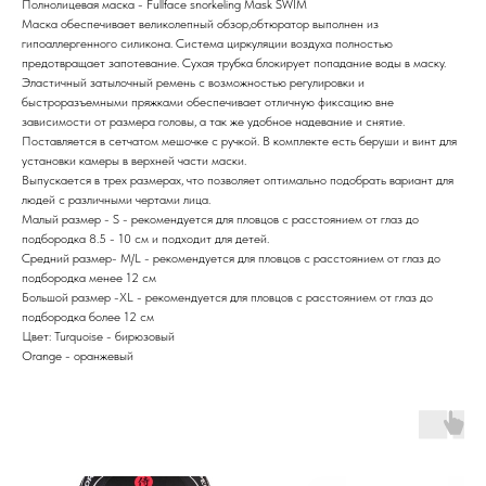
Полнолицевая маска - Fullface snorkeling Mask SWIM
Маска обеспечивает великолепный обзор,обтюратор выполнен из
гипоаллергенного силикона. Система циркуляции воздуха полностью
предотвращает запотевание. Сухая трубка блокирует попадание воды в маску.
Эластичный затылочный ремень с возможностью регулировки и
быстроразъемными пряжками обеспечивает отличную фиксацию вне
зависимости от размера головы, а так же удобное надевание и снятие.
Поставляется в сетчатом мешочке с ручкой. В комплекте есть беруши и винт для
установки камеры в верхней части маски.
Выпускается в трех размерах, что позволяет оптимально подобрать вариант для
людей с различными чертами лица.
Малый размер - S - рекомендуется для пловцов с расстоянием от глаз до
подбородка 8.5 - 10 см и подходит для детей.
Средний размер- M/L - рекомендуется для пловцов с расстоянием от глаз до
подбородка менее 12 см
Большой размер -XL - рекомендуется для пловцов с расстоянием от глаз до
подбородка более 12 см
Цвет: Turquoise - бирюзовый
Orange - оранжевый