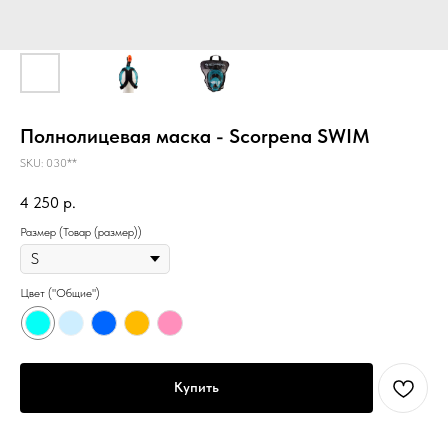
Полнолицевая маска - Scorpena SWIM
SKU:
030**
4 250
р.
Размер (Товар (размер))
Цвет ("Общие")
Купить