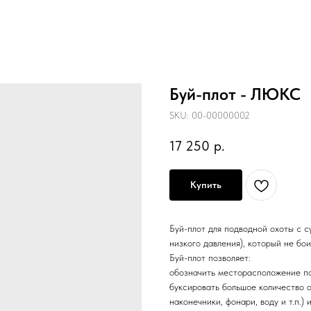
Буй-плот - ЛЮКС
SKU:
00-00000002
17 250
р.
Купить
Буй-плот для подводной охоты с 
низкого давления), который не бо
Буй-плот позволяет:
обозначить месторасположение по
буксировать большое количество о
наконечники, фонари, воду и т.п.) 