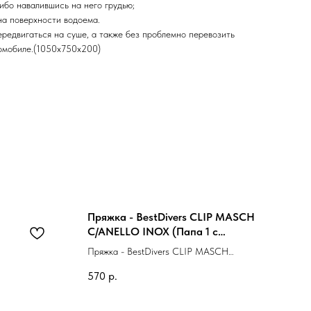
либо навалившись на него грудью;
на поверхности водоема.
ередвигаться на суше, а также без проблемно перевозить
томобиле.(1050х750х200)
Пряжка - BestDivers CLIP MASCH
C/ANELLO INOX (Папа 1 с
мет.кольцом)
Пряжка - BestDivers CLIP MASCH
C/ANELLO INOX (Папа 1 с мет.кольцом)
570
р.