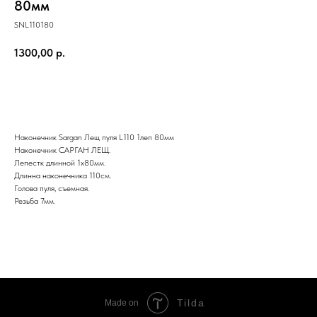
80мм
SNL110180
1300,00
р.
Купить
Наконечник Sargan Лещ пуля L110 1леп 80мм
Наконечник САРГАН ЛЕЩ.
Лепестк длинной 1х80мм.
Длинна наконечника 110см.
Голова пуля, съемная.
Резьба 7мм.
Tilda
Made on