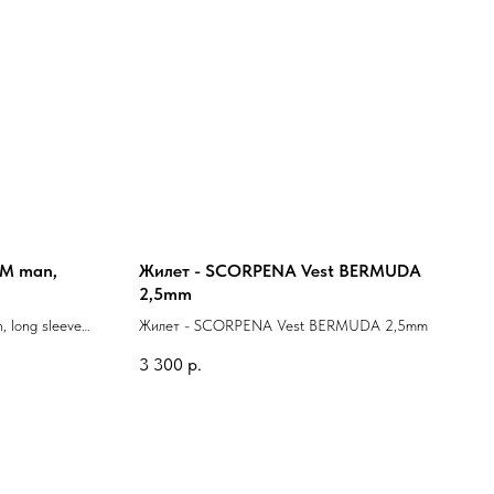
IM man,
Жилет - SCORPENA Vest BERMUDA
2,5mm
 long sleeve
Жилет - SCORPENA Vest BERMUDA 2,5mm
3 300
р.