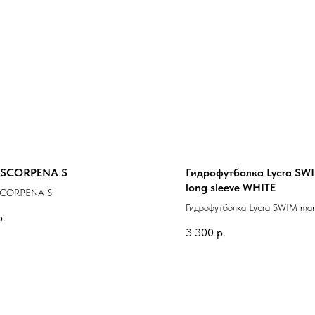
 SCORPENA S
Гидрофутболка Lycra SW
long sleeve WHITE
SCORPENA S
Гидрофутболка Lycra SWIM man,
р.
WHITE
3 300
р.