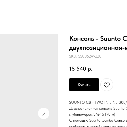
Консоль - Suunto 
двухпозиционная-
SKU:
SS005249220
18 540
р.
Купить
SUUNTO CB - TWO IN LINE 300/
Двухпозиционная консоль Suunto
глубиномером SM-16 (70 м)
С помощью Suunto Combo Console 
приборов, который отвечает ваши