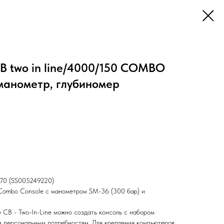
CB two in line/4000/150 COMBO
манометр, глубиномер
70 (SS005249220)
 Combo Console с манометром SM-36 (300 бар) и
CB - Two-In-Line можно создать консоль с набором
м персональным потребностям. Для крепления компьютеров