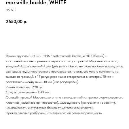
marseille buckle, WHITE
06323
2650,00
р.
Купить
Ремень грузовой - SCORPENA F with marseille buckle, WHITE (белый) -
эластичный из смеси резины и термопластика, с пряжкой Марсельского типа,
толщиной 4мм и шириной 45мм (для того чтобы на него без проблем помещались
свинцовые грузы иностранного производства, то есть его можно применять на
выезде за границу), с 17 регулировочными отверстиями диаметром 10 мм и
расстоянием между ними 40 мм (шаг регулировки).
Имеет общий вес 290 гр
Общая длина ремня - 1500мм.
Оснащён пряжкой Марсельского типа изготовленной из прочного армированного
пластика (малый вес при перелётах), малошумность (не гремит и не звенит),
немагнитность и отсутствие бликов от металлических частей.
Пряжка сделана разборной, что повышает её ремонтопригодность.