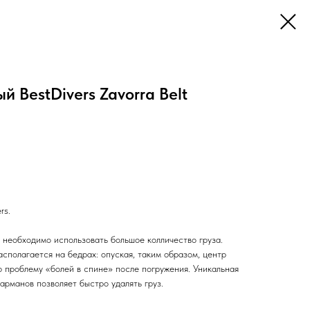
 BestDivers Zavorra Belt
rs.
у необходимо использовать большое колличество груза.
асполагается на бедрах: опуская, таким образом, центр
 проблему «болей в спине» после погружения. Уникальная
арманов позволяет быстро удалять груз.