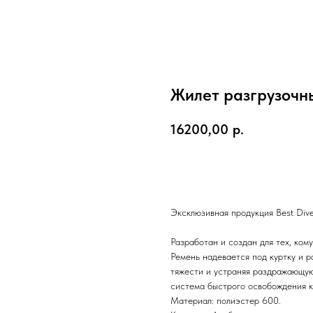
Жилет разгрузочный
16200,00
р.
Купить
Эксклюзивная продукция Best Dive
Разработан и создан для тех, ком
Ремень надевается под куртку и р
тяжести и устраняя раздражающую
система быстрого освобождения к
Материал: полиэстер 600.