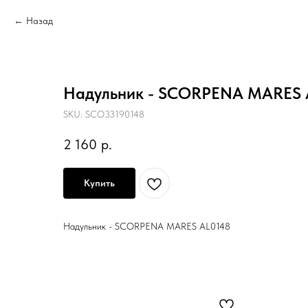
Назад
Надульник - SCORPENA MARES 
SKU:
SCO33190148
2 160
р.
Купить
Надульник - SCORPENA MARES AL0148