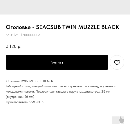
Оголовье - SEACSUB TWIN MUZZLE BLACK
SKU:
1250120000000A
3 120
р.
Купить
Оголовье TWIN MUZZLE BLACK
Гибридный стиль, который позволяет легко переключаться между парными и
кольцевыми тяжами. Подходит для ствола с наружным диаметром 28 мм
(внутренний 26 мм)
Производитель SEAC SUB