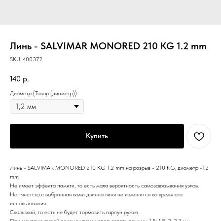
Линь - SALVIMAR MONORED 210 KG 1.2 mm
SKU:
400372
140
р.
Диаметр (Товар (диаметр))
Купить
Линь - SALVIMAR MONORED 210 KG 1.2 mm на разрыв - 210 KG, диаметр -1.2
mm
Не имеет эффекта памяти, то есть мала вероятность самозавязывания узлов.
Не тянется,т.е выбранная вами длинна линя не изменится во время его
использования.
Скользкий, то есть не будет тормозить гарпун ружья.
При монтаже ружей рекомендуем использовать зажимы 1,5; 1,8; 2; 2,3 мм,