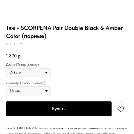
Тяж - SCORPENA Pair Double Black & Amber
Color (парные)
SKU:
120**
1 870
р.
Длина (Товар (длина))
Диаметр (Товар (диаметр))
Купить
Тяги SCORPENA Ø16 мм изготавливаются из двухкомпонентного латекса: внутри
– прозрачный, снаружи – чёрный, который защищает тягу от воздействия