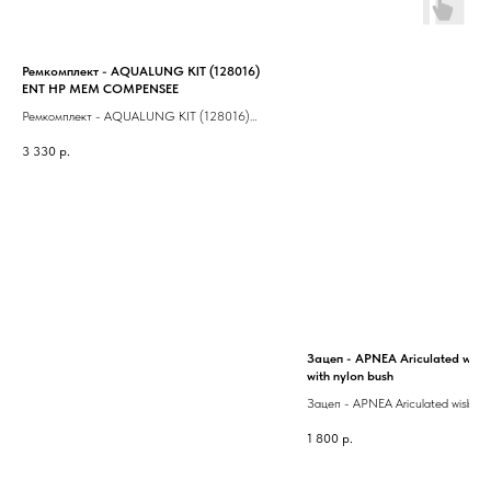
Ремкомплект - AQUALUNG KIT (128016)
ENT HP MEM COMPENSEE
Ремкомплект - AQUALUNG KIT (128016)
ENT HP MEM COMPENSEE
3 330
р.
Зацеп - APNEA Ariculated wisbo
with nylon bush
Зацеп - APNEA Ariculated wisbone 
nylon bush
1 800
р.