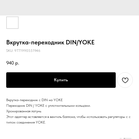
Вкрутка-переходник DIN/YOKE
SKU:
9771990551946
940
р.
Купить
Вкрутка-переходник с DIN на YOKE
Переходник DIN / YOKE с уплотнительными кольцами.
Хромированная латунь
Этот адаптер вставляется в вентиль баллона, чтобы использовать регуляторы с с
типом соединения YOKE.