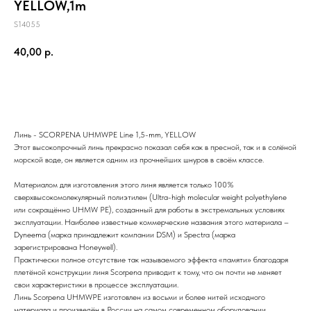
YELLOW,1m
S14055
40,00
р.
Купить
Линь - SCORPENA UHMWPE Line 1,5-mm, YELLOW
Этот высокопрочный линь прекрасно показал себя как в пресной, так и в солёной
морской воде, он является одним из прочнейших шнуров в своём классе.
Материалом для изготовления этого линя является только 100%
сверхвысокомолекулярный полиэтилен (Ultra-high molecular weight polyethylene
или сокращённо UHMW PE), созданный для работы в экстремальных условиях
эксплуатации. Наиболее известные коммерческие названия этого материала –
Dyneema (марка принадлежит компании DSM) и Spectra (марка
зарегистрирована Honeywell).
Практически полное отсутствие так называемого эффекта «памяти» благодаря
плетёной конструкции линя Scorpena приводит к тому, что он почти не меняет
свои характеристики в процессе эксплуатации.
Линь Scorpena UHMWPE изготовлен из восьми и более нитей исходного
материала и произведён в России на самом современном оборудовании.