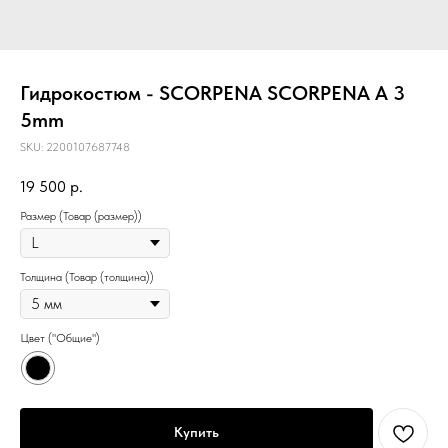
Гидрокостюм - SCORPENA SCORPENA A 3
5mm
SKU:
2200107687748
19 500
р.
Размер (Товар (размер))
Толщина (Товар (толщина))
Цвет ("Общие")
Купить