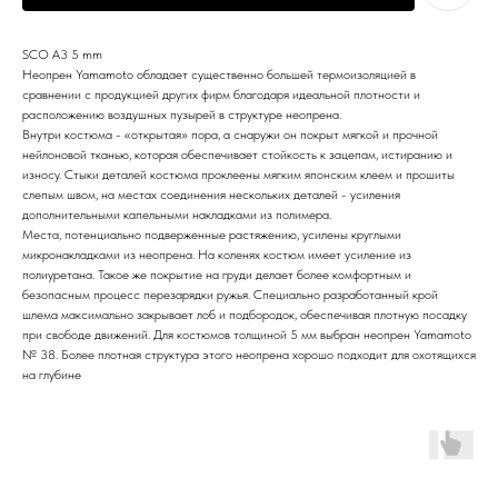
SCO A3 5 mm
Неопрен Yamamoto обладает существенно большей термоизоляцией в
сравнении с продукцией других фирм благодаря идеальной плотности и
расположению воздушных пузырей в структуре неопрена.
Внутри костюма - «открытая» пора, а снаружи он покрыт мягкой и прочной
нейлоновой тканью, которая обеспечивает стойкость к зацепам, истиранию и
износу. Стыки деталей костюма проклеены мягким японским клеем и прошиты
слепым швом, на местах соединения нескольких деталей - усиления
дополнительными капельными накладками из полимера.
Места, потенциально подверженные растяжению, усилены круглыми
микронакладками из неопрена. На коленях костюм имеет усиление из
полиуретана. Такое же покрытие на груди делает более комфортным и
безопасным процесс перезарядки ружья. Специально разработанный крой
шлема максимально закрывает лоб и подбородок, обеспечивая плотную посадку
при свободе движений. Для костюмов толщиной 5 мм выбран неопрен Yamamoto
№ 38. Более плотная структура этого неопрена хорошо подходит для охотящихся
на глубине