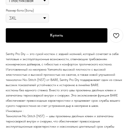
Размер бота (Боты)
Купить
Sentry Pro Dry — это сухой костюм с задней молнией, который сочетает в себе
тепловые и эксплуатационные возможности, отвечающие требованиям
коммерческих дайверов, с гибкостью и комфортом тропического костюма.
Изготовленный из неопрена Yamamoto высокой плотности с высокой
эластичностью и высокой прочностью на сжатие, а также новой улучшенной
технологии No-Stitch (NST) от BARE, Sentry Pro Dry поддерживает один из самых
высоких показателей устойчивости к истиранию в линейке BARE.
костюмы без единого стежка. Вместо этого швы проклеены двойным клеем и
запечатаны термосваркой внутри и снаружи. Эта эксклюзивная функция BARE
обеспечивает превосходные характеристики и продлевает срок службы вашего
сухого гидрокостюма за счет устранения дыр в неопрене в швах.
Инновации :
Технология No Stitch (NST) — швы проклеены двойным клеем и запечатаны
термосваркой внутри и снаружи, что обеспечивает превосходные
эксплуатационные характеристики и максимально длительный срок службы