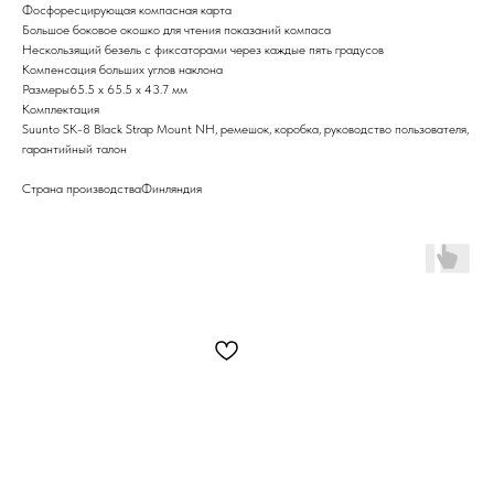
Фосфоресцирующая компасная карта
Большое боковое окошко для чтения показаний компаса
Нескользящий безель с фиксаторами через каждые пять градусов
Компенсация больших углов наклона
Размеры65.5 x 65.5 x 43.7 мм
Комплектация
Suunto SK-8 Black Strap Mount NH, ремешок, коробка, руководство пользователя,
гарантийный талон
Страна производстваФинляндия